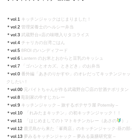
＊vol.1
キッチンジャックはじまりました！
＊vol.2
管理栄養士のヘルシー弁当
＊vol.3
武蔵野台○店の味噌入りタコライス
＊vol.4
チャリカの台湾ごはん
＊vol.5
8ROI のハンディフード
＊vol.6
Lantern のお米とおからと豆乳のキッシュ
＊vol.7
「ゴハンとオカズ。ときどき」のお弁当
＊vol.0
番外編「あきのりかすや」のオレだってキッチンジャッ
クしたい！
＊vol.00
元バイトちゃんが作る武蔵野台◯店の甘酒ナポリタン
＊vol.8
彫刻家の牛すじカレー
＊vol.9
キッチンジャック – 旅するポテサラ屋 Potemily –
＊vol.10
「れみたまキッチン」の初キッチンジャック！！
＊vol.11
「はじめましてのトマトキチンカレー（あさの
）」
＊vol.12
鹿児島から来た「峯商店」のキッチンジャック-昼の部-
＊vol.13
夢みるキッチンジャック – 夢みる薬膳研究室 –