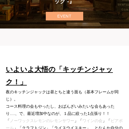
ック -』
EVENT
いよいよ大悟の「キッチンジャッ
ク！」
夜のキッチンジャックは昼とちと違う面も（基本フレームが同
じ）。
コース料理の会もやったし、おばんざいみたいな会もあった
り….、で、最近増加中なのが、１品に絞った1点張り！！
「
ノーワックスレモンのレモンサワー
」「
ワインの会
」「
ビアボ
ール
」「クラフトジン」「ライスウイスキー」…となんか自分の