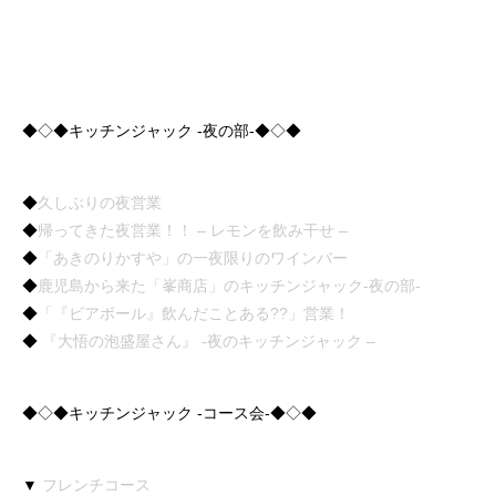
◆◇◆キッチンジャック -夜の部-◆◇◆
◆
久しぶりの夜営業
◆
帰ってきた夜営業！！ – レモンを飲み干せ –
◆
「あきのりかすや」の一夜限りのワインバー
◆
鹿児島から来た「峯商店」のキッチンジャック-夜の部-
◆
「『ビアボール』飲んだことある??」営業！
◆
『大悟の泡盛屋さん』 -夜のキッチンジャック –
◆◇◆キッチンジャック -コース会-◆◇◆
▼
フレンチコース