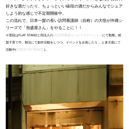
好きな酒だったり、ちょっといい値段の酒だからみんなでシェア
しよう的な感じで不定期開催中。
この流れで、日本一髪の長い訪問看護師（自称）の大悟が沖縄シ
リーズで「泡盛屋さん」をやることに！！
※普段はFLAT STANDと同法人の
LIC訪問看護リハビリステーション
にて勤務。絶
賛子育て中。朝活にて創作活動をしつつ、イベントを企画したり….と多方面にて
活動中(
PIECE OF PEACE
)。