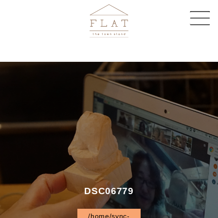
CAFE
SHARE SPACE
EVENT & MAGAZINE
EC STORE
COMPANY
CONTACT
DSC06779
/home/sync-