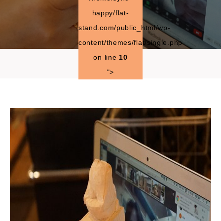
happy/flat-
stand.com/public_html/wp-
content/themes/flat/single.php
on line
10
">