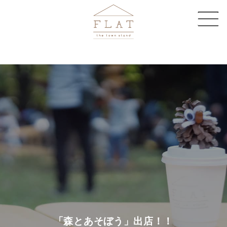
CAFE
SHARE SPACE
EVENT & MAGAZINE
EC STORE
COMPANY
CONTACT
「森とあそぼう」出店！！