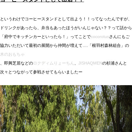
というわけでコーヒースタンドとして出よう！！ってなったんですが、
ドリンクがあったら、弁当もあったほうがいんじゃない？？って話から
「府中でキッチンカーといったら！」ってことで
cocorotus
さんにもご
協力いただいて最初の展開から仲間が増えて….「根羽村森林組合」の
木のおもちゃ
、即興芝居などの
ロクディムりょーちん
、
JISHAQMEN
の杉浦さんと
次々とつながって参戦させてもらいましたー