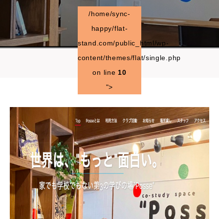
/home/sync-
happy/flat-
stand.com/public_html/wp-
content/themes/flat/single.php
on line
10
">