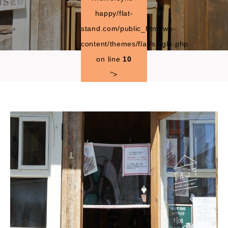
happy/flat-
stand.com/public_html/wp-
content/themes/flat/single.php
on line
10
">