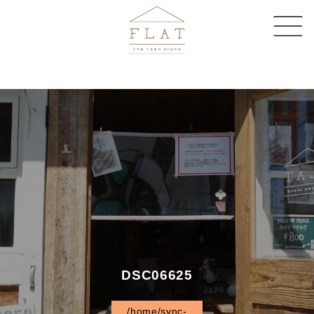
CAFE
SHARE SPACE
EVENT & MAGAZINE
EC STORE
COMPANY
CONTACT
DSC06625
/home/sync-