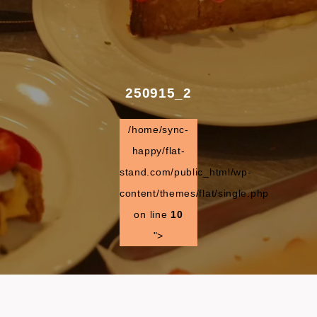
250915_2
/home/sync-
happy/flat-
stand.com/public_html/wp-
content/themes/flat/single.php
on line
10
">