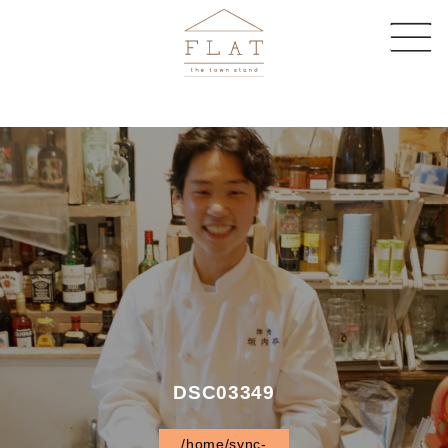
CAFE
SHARE SPACE
EVENT & MAGAZINE
EC STORE
COMPANY
CONTACT
DSC03349
/home/sync-