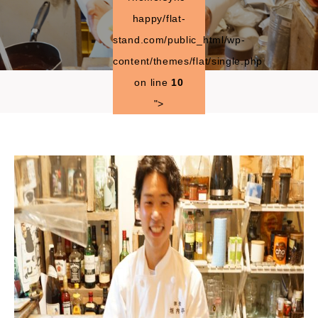
happy/flat-
stand.com/public_html/wp-
content/themes/flat/single.php
on line
10
">