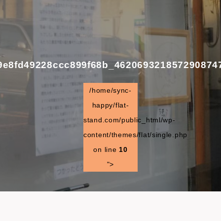
f9e8fd49228ccc899f68b_462069321857290874
/home/sync-
happy/flat-
stand.com/public_html/wp-
content/themes/flat/single.php
on line
10
">