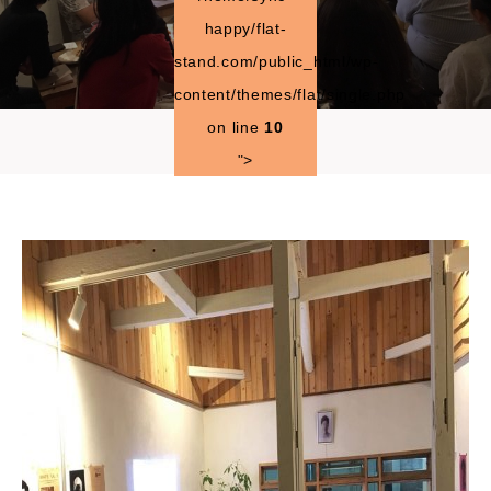
happy/flat-
stand.com/public_html/wp-
content/themes/flat/single.php
on line
10
">