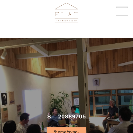
CAFE
SHARE SPACE
EVENT & MAGAZINE
EC STORE
COMPANY
CONTACT
S__20889705
/home/sync-