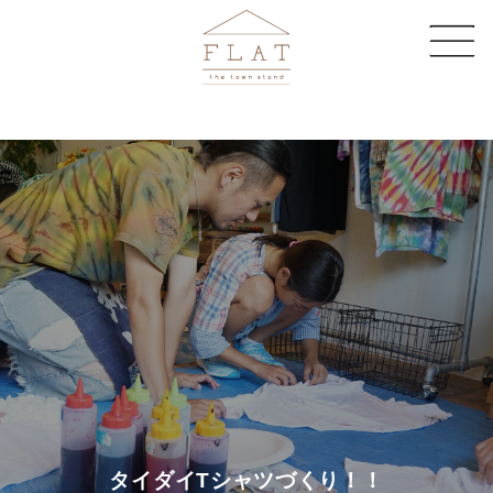
CAFE
SHARE SPACE
EVENT & MAGAZINE
EC STORE
COMPANY
CONTACT
タイダイTシャツづくり！！