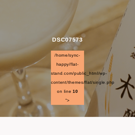
DSC07573
/home/sync-
happy/flat-
stand.com/public_html/wp-
content/themes/flat/single.php
on line
10
">